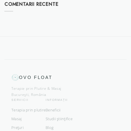
COMENTARII RECENTE
OVO FLOAT
Terapie prin Plutire & Masaj
București, România
SERVICII
INFORMAȚII
Terapia prin plutire
Beneficii
Masaj
Studii științifice
Prețuri
Blog