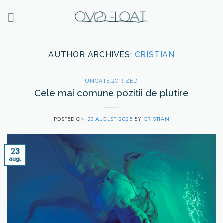
Skip
to
content
AUTHOR ARCHIVES:
CRISTIAN
UNCATEGORIZED
Cele mai comune pozitii de plutire
POSTED ON
23 AUGUST 2025
BY
CRISTIAN
23
aug.