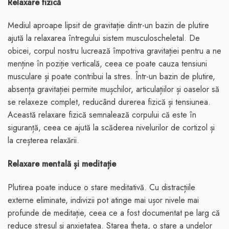
Relaxare fizică
Mediul aproape lipsit de gravitație dintr-un bazin de plutire
ajută la relaxarea întregului sistem musculoscheletal. De
obicei, corpul nostru lucrează împotriva gravitației pentru a ne
menține în poziție verticală, ceea ce poate cauza tensiuni
musculare și poate contribui la stres. Într-un bazin de plutire,
absența gravitației permite mușchilor, articulațiilor și oaselor să
se relaxeze complet, reducând durerea fizică și tensiunea.
Această relaxare fizică semnalează corpului că este în
siguranță, ceea ce ajută la scăderea nivelurilor de cortizol și
la creșterea relaxării.
Relaxare mentală și meditație
Plutirea poate induce o stare meditativă. Cu distracțiile
externe eliminate, indivizii pot atinge mai ușor nivele mai
profunde de meditație, ceea ce a fost documentat pe larg că
reduce stresul și anxietatea. Starea theta, o stare a undelor