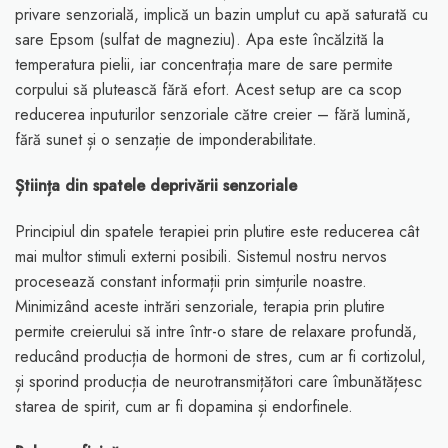
privare senzorială, implică un bazin umplut cu apă saturată cu
sare Epsom (sulfat de magneziu). Apa este încălzită la
temperatura pielii, iar concentrația mare de sare permite
corpului să plutească fără efort. Acest setup are ca scop
reducerea inputurilor senzoriale către creier – fără lumină,
fără sunet și o senzație de imponderabilitate.
Știința din spatele deprivării senzoriale
Principiul din spatele terapiei prin plutire este reducerea cât
mai multor stimuli externi posibili. Sistemul nostru nervos
procesează constant informații prin simțurile noastre.
Minimizând aceste intrări senzoriale, terapia prin plutire
permite creierului să intre într-o stare de relaxare profundă,
reducând producția de hormoni de stres, cum ar fi cortizolul,
și sporind producția de neurotransmițători care îmbunătățesc
starea de spirit, cum ar fi dopamina și endorfinele.