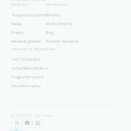
SERVICII
INFORMAȚII
Terapia prin plutire
Beneficii
Masaj
Studii științifice
Prețuri
Blog
Meditații ghidate
Întrebări frecvente
CONTACT & REZERVĂRI
+40 770 294 563
contact@ovofloat.ro
Programări online
Vouchere cadou
© 2026 OVO Float Center