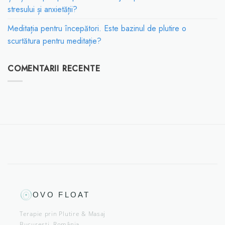
stresului și anxietății?
Meditația pentru începători. Este bazinul de plutire o
scurtătura pentru meditație?
COMENTARII RECENTE
OVO FLOAT
Terapie prin Plutire & Masaj
București, România