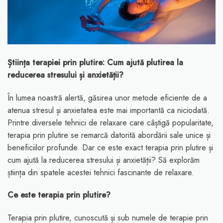
Știința terapiei prin plutire: Cum ajută plutirea la
reducerea stresului și anxietății?
În lumea noastră alertă, găsirea unor metode eficiente de a
atenua stresul și anxietatea este mai importantă ca niciodată.
Printre diversele tehnici de relaxare care câștigă popularitate,
terapia prin plutire se remarcă datorită abordării sale unice și
beneficiilor profunde. Dar ce este exact terapia prin plutire și
cum ajută la reducerea stresului și anxietății? Să explorăm
știința din spatele acestei tehnici fascinante de relaxare.
Ce este terapia prin plutire?
Terapia prin plutire, cunoscută și sub numele de terapie prin