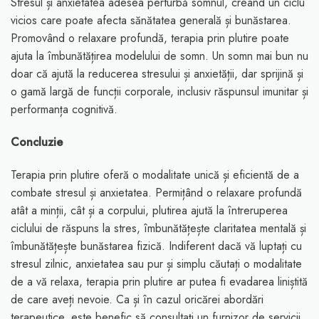
Stresul și anxietatea adesea perturbă somnul, creând un ciclu
vicios care poate afecta sănătatea generală și bunăstarea.
Promovând o relaxare profundă, terapia prin plutire poate
ajuta la îmbunătățirea modelului de somn. Un somn mai bun nu
doar că ajută la reducerea stresului și anxietății, dar sprijină și
o gamă largă de funcții corporale, inclusiv răspunsul imunitar și
performanța cognitivă.
Concluzie
Terapia prin plutire oferă o modalitate unică și eficientă de a
combate stresul și anxietatea. Permițând o relaxare profundă
atât a minții, cât și a corpului, plutirea ajută la întreruperea
ciclului de răspuns la stres, îmbunătățește claritatea mentală și
îmbunătățește bunăstarea fizică. Indiferent dacă vă luptați cu
stresul zilnic, anxietatea sau pur și simplu căutați o modalitate
de a vă relaxa, terapia prin plutire ar putea fi evadarea liniștită
de care aveți nevoie. Ca și în cazul oricărei abordări
terapeutice, este benefic să consultați un furnizor de servicii