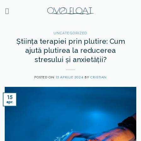
Skip
to
content
UNCATEGORIZED
Știința terapiei prin plutire: Cum
ajută plutirea la reducerea
stresului și anxietății?
POSTED ON
15 APRILIE 2024
BY
CRISTIAN
15
apr.