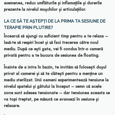
asemenea, reduc umflăturile și inflamațiile și durerile
prezente la nivelul mușchilor și articulațiilor.
LA CE SĂ TE AȘTEPȚI DE LA PRIMA TA SESIUNE DE
TERAPIE PRIN PLUTIRE?
Încearcă să ajungi cu suficient timp pentru a te relaxa –
lasă-te să respiri încet și să faci trecerea către noul
mediu. După ce ești gata, vei fi condus într-o cameră
privată pentru a te bucura de sesiunea de floating.
Înainte de a intra în bazin, te invităm să folosești dușul
privat al camerei și să te clătești pentru a menține un
mediu sterilizat. Unii oameni experimentează tensiune la
nivelul spatelui și gâtului la început – semn că acele
zone sunt adesea tensionate – dar tensiunea aceasta se
va topi treptat, pe măsură ce avansezi în sesiune și
relaxare.