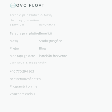
OVO FLOAT
Terapie prin Plutire & Masaj
București, România
SERVICII
INFORMAȚII
Terapia prin plutire
Beneficii
Masaj
Studii științifice
Prețuri
Blog
Meditații ghidate
Întrebări frecvente
CONTACT & REZERVĂRI
+40 770 294 563
contact@ovofloat.ro
Programări online
Vouchere cadou