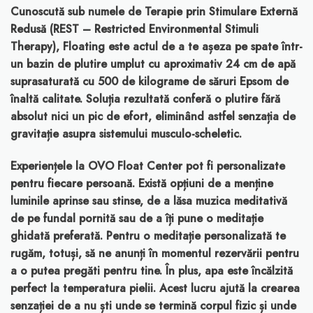
Cunoscută sub numele de Terapie prin Stimulare Externă
Redusă (REST – Restricted Environmental Stimuli
Therapy), Floating este actul de a te așeza pe spate într-
un bazin de plutire umplut cu aproximativ 24 cm de apă
suprasaturată cu 500 de kilograme de săruri Epsom de
înaltă calitate. Soluția rezultată conferă o plutire fără
absolut nici un pic de efort, eliminând astfel senzația de
gravitație asupra sistemului musculo-scheletic.
Experiențele la OVO Float Center pot fi personalizate
pentru fiecare persoană. Există opțiuni de a menține
luminile aprinse sau stinse, de a lăsa muzica meditativă
de pe fundal pornită sau de a îți pune o meditație
ghidată preferată. Pentru o meditație personalizată te
rugăm, totuși, să ne anunți în momentul rezervării pentru
a o putea pregăti pentru tine. În plus, apa este încălzită
perfect la temperatura pielii. Acest lucru ajută la crearea
senzației de a nu ști unde se termină corpul fizic și unde