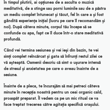
În timpul plutirii, ai opțiunea de a asculta o muzică
meditativă, de a stinge sau porni luminile sau de a păstra
un mediu complet întunecat și tăcut, fel în care a și fost
gândită experiența inițial (lucru pe care îl recomandăm și
noi). După câteva minute, corpul tău începe să se
confunde cu apa, fapt ce îl duce într-o stare meditativă
profundă.
Când vei termina sesiunea și vei ieși din bazin, te vei
simți complet reîncărcat și gata să înfrunți restul zilei ce
vă așteaptă. Oamenii descriu că simt o ușurare intensă
de stresul și anxietatea pe care o aveau înainte de a
sesiune.
Înainte de a pleca, te încurajăm să mai petreci câteva
minute în recepția noastră pentru un ceai organic cald,
proaspăt preparat. Îl vedem ca pe un mic ritual ce va
face treptat trecerea către agitația specifică orașului.