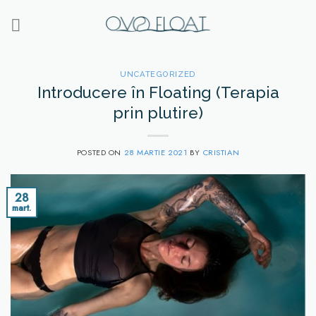
Skip
to
content
UNCATEGORIZED
Introducere în Floating (Terapia
prin plutire)
POSTED ON
28 MARTIE 2021
BY
CRISTIAN
28
mart.