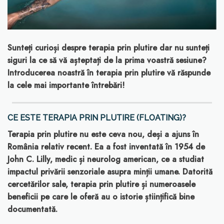
Sunteți curioși despre terapia prin plutire dar nu sunteți
siguri la ce să vă așteptați de la prima voastră sesiune?
Introducerea noastră în terapia prin plutire vă răspunde
la cele mai importante întrebări!
CE ESTE TERAPIA PRIN PLUTIRE (FLOATING)?
Terapia prin plutire nu este ceva nou, deși a ajuns în
România relativ recent. Ea a fost inventată în 1954 de
John C. Lilly, medic și neurolog american, ce a studiat
impactul privării senzoriale asupra minții umane. Datorită
cercetărilor sale, terapia prin plutire și numeroasele
beneficii pe care le oferă au o istorie științifică bine
documentată.