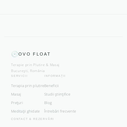
OVO FLOAT
Terapie prin Plutire & Masaj
București, România
SERVICII
INFORMAȚII
Terapia prin plutire
Beneficii
Masaj
Studii științifice
Prețuri
Blog
Meditații ghidate
Întrebări frecvente
CONTACT & REZERVĂRI