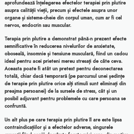
aprofundează înțelegerea efectelor terapiei prin plutire
asupra calității vieții, precum și efectele asupra unor
organe și sisteme-cheie din corpul uman, cum ar fi cel
nervos, endocrin sau muscular.
Terapia prin plutire a demonstrat până-n prezent efecte
semnificative în reducerea nivelurilor de anxietate,
oboseală, insomnie și tensiune musculară, fiind un cadou
ideal pentru acei prieteni mereu stresați de câte ceva.
Aceasta poate fi atât un pretext pentru deconectarea
totală, chiar dacă temporară (pe parcursul unei ședințe
de terapie prin plutire orice alți stimuli sunt eliminați din
preajma persoanei) de la sursele de stress, cât și un
posibil adjuvant pentru problemele cu care persoana se
confruntă.
Un alt plus pe care terapia prin plutire îl are este lipsa
contraindicațiilor și a efectelor adverse, singurele