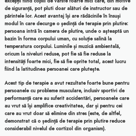
excepții fiind copiii de vârste foarte mici care, din motive
de siguranță, pot pluti doar alături de instructor sau de
părintele lor. Acest avantaj își are rădăcinile în însuși
modul în care decurge o ședință de terapie prin plutire:
persoana intră în camera de plutire, unde o așteaptă un
bazin în forma corpului uman, cu soluție salină la
temperatura corpului. Luminile și muzică ambientală,
oricum la niveluri reduse, pot fie să fie reduse la
intensități foarte mici, fie să fie oprite total, acest lucru
fiind la latitudinea persoanei care plutește.
Acest tip de terapie a avut rezultate foarte bune pentru
persoanele cu probleme musculare, inclusiv sportivi de
performanță care au suferit accidentări, persoanele care
au vrut să își amplifice creativitatea, dar și pentru cei
care au vrut doar să elimine din stres (este, de altfel,
demonstrat că o ședință de terapie prin plutire reduce
considerabil nivelul de cortizol din organism).