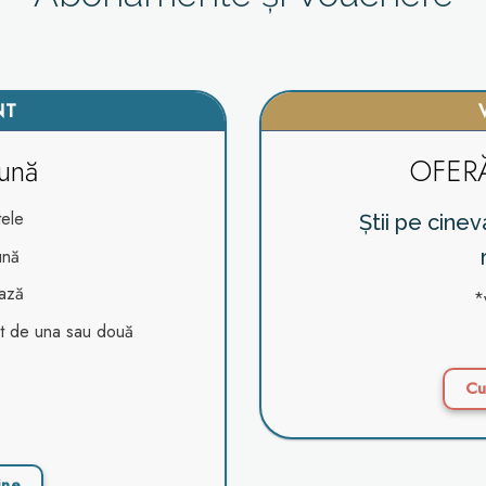
NT
lună
OFER
tele
Știi pe cine
ună
ează
*
sit de una sau două
Cu
ine