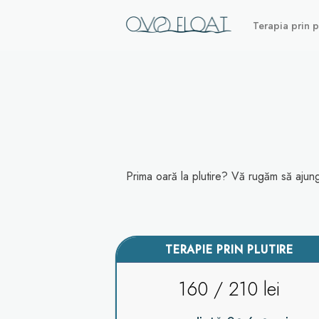
Skip
to
Terapia prin p
content
Prima oară la plutire? Vă rugăm să ajung
TERAPIE PRIN PLUTIRE
160 / 210 lei