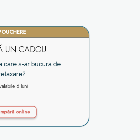
VOUCHERE
Ă UN CADOU
va care s-ar bucura de
relaxare?
valabile 6 luni
mpără online