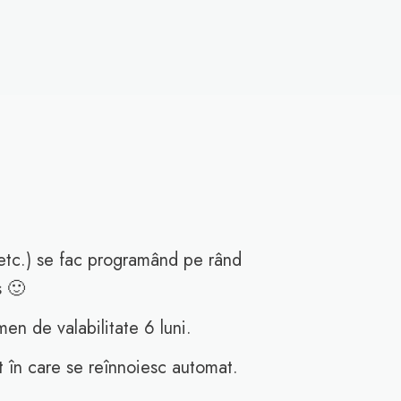
 etc.) se fac programând pe rând
s 🙂
en de valabilitate 6 luni.
t în care se reînnoiesc automat.