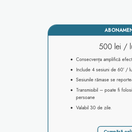
ABONAME
500 lei / 
Consecvența amplifică efec
Include 4 sesiuni de 60′ / l
Sesiunile rămase se report
Transmisibil – poate fi folo
persoane
Valabil 30 de zile.
Cumpără onl