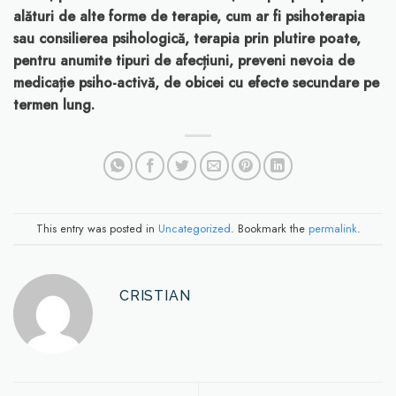
alături de alte forme de terapie, cum ar fi psihoterapia
sau consilierea psihologică, terapia prin plutire poate,
pentru anumite tipuri de afecțiuni, preveni nevoia de
medicație psiho-activă, de obicei cu efecte secundare pe
termen lung.
This entry was posted in
Uncategorized
. Bookmark the
permalink
.
CRISTIAN