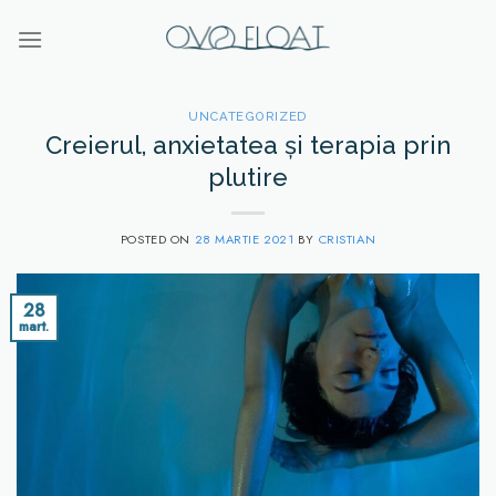
Skip
to
content
UNCATEGORIZED
Creierul, anxietatea și terapia prin
plutire
POSTED ON
28 MARTIE 2021
BY
CRISTIAN
28
mart.