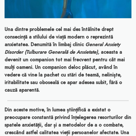
Una dintre problemele cel mai des întâlnite drept
consecință a stilului de viață modern o reprezintă
anxietatea. Denumită în limbaj clinic
General Anxiety
Disorder (Tulburare Generală de Anxietate),
aceasta a
devenit un companion tot mai frecvent pentru cât mai
mulți oameni. Un companion deloc plăcut, având în
vedere că vine la pachet cu stări de teamă, neliniște,
iritabilitate sau oboseală ce apar adesea subit, fără o
cauză aparentă.
Din aceste motive, în lumea științifică a existat o
preocupare constantă privind înțelegerea resorturilor din
spatele anxietății, dar și a metodelor de a o combate,
crescând astfel calitatea vieții persoanelor afectate. Una