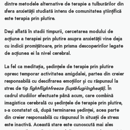
dintre metodele alternative de terapie a tulburărilor din
sfera anxietății studiată intens de comunitatea științifică
este terapia prin plutire.
Deși aflată în stadii timpurii, cercetarea modului de
acțiune a terapiei prin plutire asupra anxietății vine deja
cu indicii promițătoare, prin prisma descoperirilor legate
de acțiunea ei la nivel cerebral.
La fel ca meditația, ședințele de terapie prin plutire
opresc temporar activitatea amigdalei, partea din creier
responsabilă cu descifrarea emoțiilor și cu răspunsul la
stres de tip
fight-flight-freeze (luptă-fugi-îngheață).
În
cadrul studiilor efectuate până acum, care combină
imagistica cerebrală cu ședințele de terapie prin plutire,
s-a constatat că, după terminarea ședinței, acea parte
din creier responsabilă cu răspunsul în situații de stress
este inactivă. Această stare este cunoscută mai ales