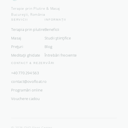
Terapie prin Plutire & Masaj
București, România
SERVICII
INFORMAȚII
Terapia prin plutire
Beneficii
Masaj
Studii științifice
Prețuri
Blog
Meditații ghidate
Întrebări frecvente
CONTACT & REZERVĂRI
+40 770 294 563
contact@ovofloat.ro
Programări online
Vouchere cadou
© 2026 OVO Float Center